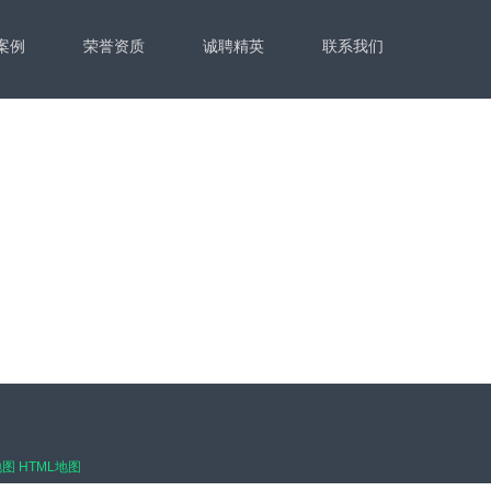
案例
荣誉资质
诚聘精英
联系我们
地图
HTML地图