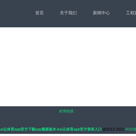
首页
关于我们
新闻中心
工程
友情链接：
kai云体育app官方下载app最新版本-kai云体育app官方登录入口
@2013-2022
RSS