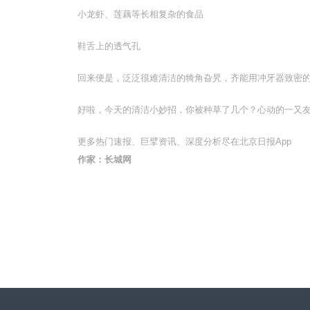
小龙虾、莲藕等长相复杂的食品
鞋舌上的透气孔
回来便是，泛泛很难清洁的犄角旮旯，齐能用冲牙器致密的水
好啦，今天的清洁小妙招，你被种草了几个？心动的一又
更多热门速报、巨擘资讯、深度分析尽在北京日报App
作家：长城网