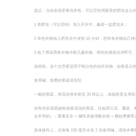
是以，当你发现穿着洗串色，可以尽快用家里的肥皂这么
1.将肥皂（可以切块）泡入开水中，赢得一盆肥皂水；
2.串色衣物放入肥皂水中浸泡 10 分钟，想幸免衣物自己神
3.临了用花洒将衣物冲刷几遍衣物，再轻轻揉搓洗净即可。
虽然啦，这个次序更适用于刚沾色的化纤衣物，如果是沾
食用碱，免费的果蔬清洗剂
一般的果蔬，用流动净水搓洗 30 秒以上，就能权贵去革
但有些农残易超标或难清洗的果蔬，比如西兰花、桑葚、
头常用的）：要素安全 + 碱性灵验理解农残 + 颗粒摩擦
具体操作上，冷落每 100 毫升水加 2 克食用碱，浸泡