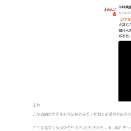
图片
几块钱的肥皂竟能补救沾色的穿着？那我之前丢掉的白穿
它的旨趣雷同纺织染色经由的“皂洗”洗浮色，通过碱性表