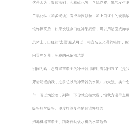
这是因为，银放深刻，会和硫化氢、含硫物资、氧气发生
二氧化钛（加多光线）看成摩擦颗粒，加上口红中的硬脂
银饰擦亮后，如果发现存口红神采残留，可以用洁面或卸
总体上，口红的“去黑”服从可以，相宜名义光滑的银饰，
闲置冲牙器，免费的死角清洁器
别问为啥，总有些东谈主的冲牙器用着用着就闲置了（是
牙齿明锐的我，之前总以为冲牙器的水流冲力太强。换个
乍一听以为没啥，列举一下你就会拍大腿，恨我方没早点
吸管杯的吸管、臆度打算复杂的保温杯杯盖
扫地机器东谈主、猫咪自动饮水机的水箱边角