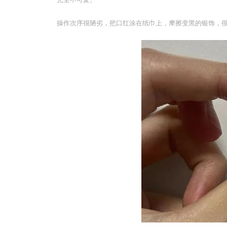
操作次序很陋劣，把口红涂在纸巾上，摩擦变黑的银饰，