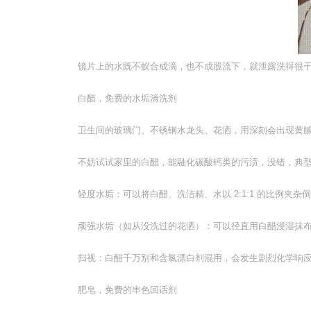
镜片上的水既不蚁合成滴，也不成股流下，就泄露洗得很
白醋，免费的水垢清洗剂
卫生间的玻璃门、不锈钢水龙头、花洒，用深刻会出现黄
不妨试试家里的白醋，能融化碳酸钙类的污渍，没错，典
轻度水垢：可以将白醋、洗洁精、水以 2:1:1 的比例夹
顽强水垢（如从没洗过的花洒）：可以径直用白醋浸湿抹
扫视：白醋千万别和含氯漂白剂混用，会发生剧烈化学响
肥皂，免费的串色回话剂