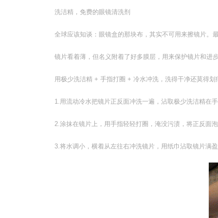
洗洁精，免费的眼镜清洗剂
全球应该知谈：眼镜盒的那块布，其实不可用来擦镜片。
镜片看着薄，但名义附着了好多膜层，用来保护镜片和进
用极少洗洁精 + 手指打圈 + 冷水冲洗，洗得干净还莫得
1.用流动冷水把镜片正反面冲洗一遍，沾取极少洗洁精在
2.涂抹在镜片上，用手指轻轻打圈，淹没污渍，将正反面
3.将水调小，横着从左往右冲洗镜片，用纸巾沾取镜片满