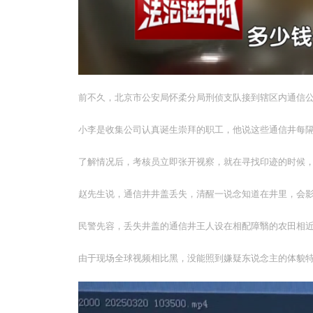
前不久，北京市公安局怀柔分局刑侦支队接到辖区内通信
小李是收集公司认真诞生崇拜的职工，他说这些通信井每
了解情况后，考核员立即张开视察，就在寻找印迹的时候
赵先生说，通信井井盖丢失，清醒一说念知道在井里，会
民警先容，丢失井盖的通信井王人设在相配障翳的农田相
由于现场全球视频相比黑，没能照到嫌疑东说念主的体貌