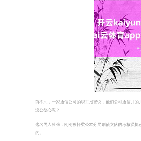
前不久，一家通信公司的职工报警说，他们公司通信井的
没公德心呢？
这名男人姓张，刚刚被怀柔公本分局刑侦支队的考核员抓
的。