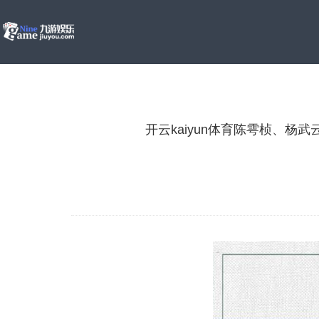
开云kaiyun体育陈雩桢、杨武